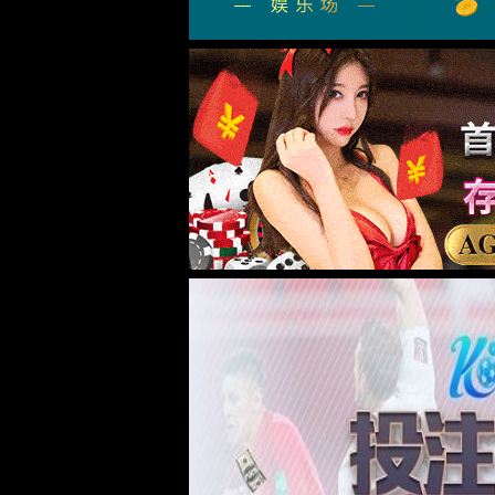
喜报 | 伊泰伊犁煤制油工程项目部喜提感谢信
tyc41183太阳成集团伊泰伊犁煤制油工程项目部，喜提陕西化建
工程有限责任公司感谢信！精湛专业、协作高效；科学履约、攻
坚克难；供货有序、质量卓越；响应迅速、服务贴心，期待长期
2026-01-22 17:21
战略合作，携手共赢再攀新高！