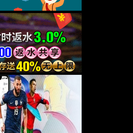
喜报 | 温宿新投纺织项目部喜提表扬信
tyc41183太阳成集团温宿新投纺织项目部喜提中建新疆建工（集
团）有限公司国际总承包分公司表扬信！信中特别表彰tyc41183
太阳成集团工程副总贾文刚、福瑞公司总经理吕连生、tyc41183
2026-01-16 17:16
太阳成集团工程管理部部长刘忠军，亲临督阵、统筹攻坚，科学
履约争先，进度远超同行；技术过硬、管理精湛，实力获高度认
可；携手共进、共筑精品，续写合