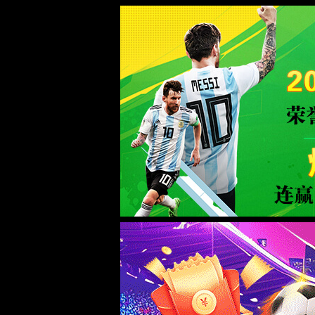
中国·tyc41183太阳成(集团有限公司
太阳成集团tyc122cc
走
入口
泰
党建引领
Xinjiang 
Xinjiang Futai Construction (Group) Co.,