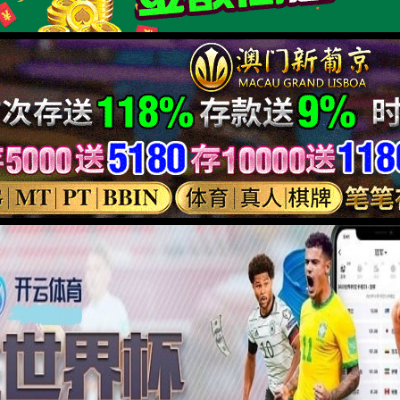
管理体系认证证书
职业健康管理体系认证
1
2