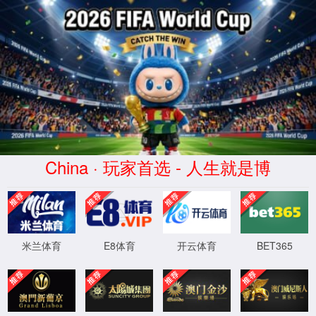
中国·tyc41183太阳成(集团有

限公司)-Official website
党建文化
Xinjiang Futai
Xinjiang Futai Construction (Group) Co., Ltd