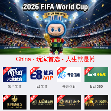
中国·tyc41183太阳成(集团有

限公司)-Official website
国外项目
Xinjiang Futai
Xinjiang Futai Construction (Group) Co., Ltd